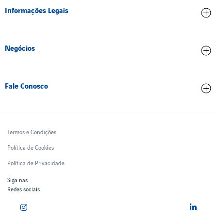
Informações Legais
Ética e Compliance
Inovação
Contrato de concessão
Meio ambiente
Negócios
Dados operacionais
Pessoas
Partes Relacionadas
Comercial
Trabalhe Conosco
Qualidade de serviço
Fale Conosco
Tarifas Aeroportuárias
Treinamento
Relatórios Financeiros
Contatos
Ruido Aeronáutico
Ouvidoria
Termos e Condições
Política de Cookies
Política de Privacidade
Siga nas
Redes sociais