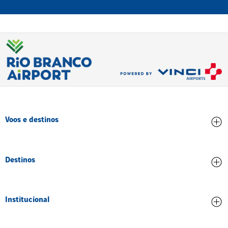
Voos e destinos
Chegadas
Destinos
Partidas
Todos os destinos
Institucional
Credenciamento